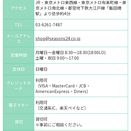
JR・東京メトロ東西線・東京メトロ有楽町線・東
アクセス
京メトロ南北線・都営地下鉄大江戸線「飯田橋
駅」より徒歩約4分
TEL
03-6261-7487
メールアドレ
shop@seasons24.co.jp
ス
月曜日～金曜日 8:30～18:30(18:00LO)
営業時間
土曜・祝日 9:00～17:00
定休日
日曜日
利用可
クレジットカ
（VISA・MasterCard・JCB・
ード
AmericanExpress・Diners）
利用可
電子マネー
（交通系IC、楽天ペイなど）
貸切可
貸切
※事前にご相談ください。