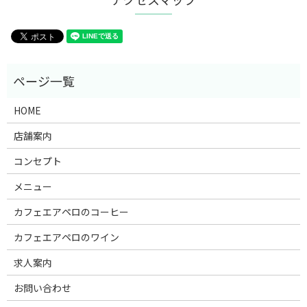
HOME
店舗案内
コンセプト
メニュー
カフェエアペロのコーヒー
カフェエアペロのワイン
JR・東京メトロ東西線・東京メトロ有楽町線・東京メトロ南北線・
求人案内
都営地下鉄大江戸線「飯田橋駅」より徒歩約4分
お問い合わせ